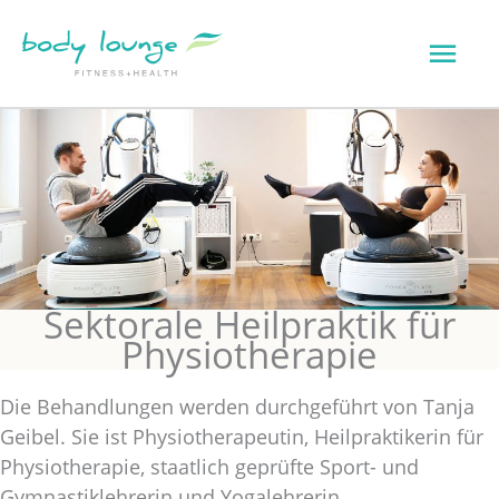
Zum
Hau
Inhalt
springen
Sektorale Heilpraktik für
Physiotherapie
Die Behandlungen werden durchgeführt von Tanja
Geibel. Sie ist Physiotherapeutin, Heilpraktikerin für
Physiotherapie, staatlich geprüfte Sport- und
Gymnastiklehrerin und Yogalehrerin.